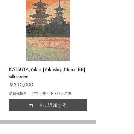
KATSUTA,Yukio [Yakushi-ji,Nara '88]
silkscreen
価格
￥310,000
消費税抜き
|
ヤマト便・ゆうパック他
カートに追加する
Yoseido Gallery
養清堂画廊