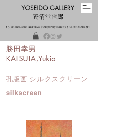
YOSEIDO GALLERY
養清堂画廊
5-5-15 Ginza,Chuo-ku,Tokyo ( temporary store : 5-7-10 Exit Melsa 7F)
勝田幸男
KATSUTA,Yukio
孔版画 シルクスクリーン
silkscreen