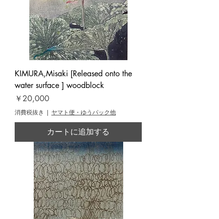
KIMURA,Misaki [Released onto the
water surface ] woodblock
価格
￥20,000
消費税抜き
|
ヤマト便・ゆうパック他
カートに追加する