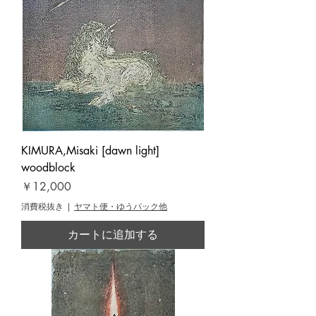
KIMURA,Misaki [dawn light]
woodblock
価格
￥12,000
消費税抜き
|
ヤマト便・ゆうパック他
カートに追加する