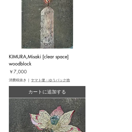
KIMURA,Misaki [clear space]
woodblock
価格
￥7,000
消費税抜き
|
ヤマト便・ゆうパック他
カートに追加する