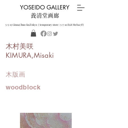
YOSEIDO GALLERY
養清堂画廊
5-5-15 Ginza,Chuo-ku,Tokyo ( temporary store : 5-7-10 Exit Melsa 7F)
木村美咲
KIMURA,Misaki
木版画
woodblock