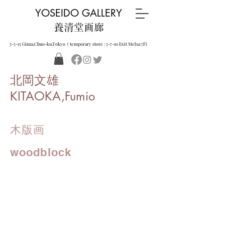
YOSEIDO GALLERY
養清堂画廊
5-5-15 Ginza,Chuo-ku,Tokyo ( temporary store : 5-7-10 Exit Melsa 7F)
北岡文雄
KITAOKA,Fumio
木版画
woodblock