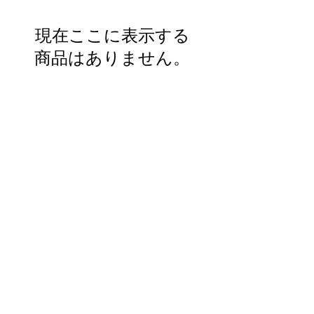
現在ここに表示する
商品はありません。
Yoseido Gallery
養清堂画廊
現代版画・銀座
Gallery・Ginza, Tokyo
BROUSE
INFO
作家 / Artist
​当画廊について / About
テーマ / Theme
​アクセス / Access
​カラー / Color
​技法 / Technique
CONTACT
​Business hours
info@yoseido.com
11:00 - 18:00
+81-3-3571-1312
closed : Sunday and Holiday