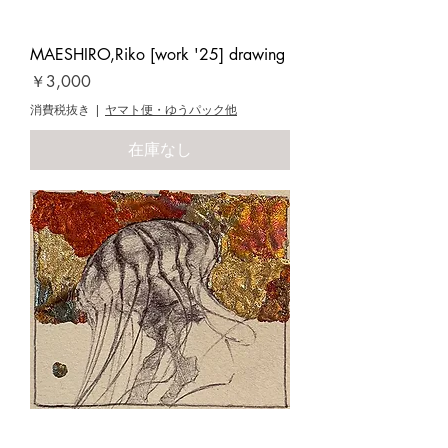
MAESHIRO,Riko [work '25] drawing
価格
￥3,000
消費税抜き
|
ヤマト便・ゆうパック他
在庫なし