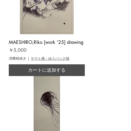
MAESHIRO,Riko [work '25] drawing
価格
￥5,000
消費税抜き
|
ヤマト便・ゆうパック他
カートに追加する