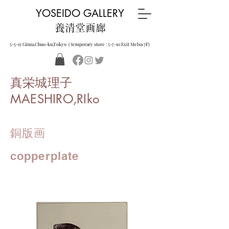
YOSEIDO GALLERY
養清堂画廊
5-5-15 Ginza,Chuo-ku,Tokyo ( temporary store : 5-7-10 Exit Melsa 7F)
真栄城理子
MAESHIRO,RIko
銅版画
copperplate