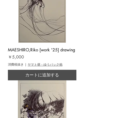
MAESHIRO,Riko [work '25] drawing
価格
￥5,000
消費税抜き
|
ヤマト便・ゆうパック他
カートに追加する