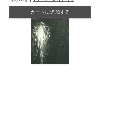
カートに追加する
MAESHIRO,Riko [specimen of
memory '25] copperplate
価格
￥10,000
消費税抜き
|
ヤマト便・ゆうパック他