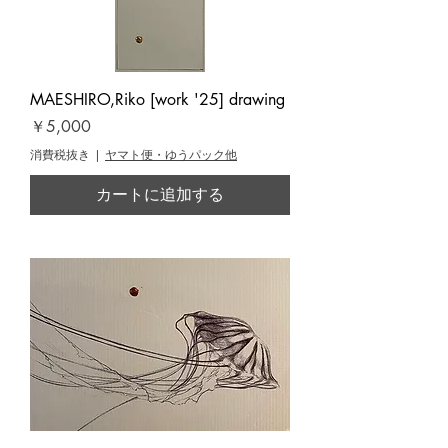
MAESHIRO,Riko [work '25] drawing
価格
￥5,000
消費税抜き
|
ヤマト便・ゆうパック他
カートに追加する