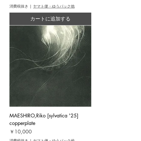
消費税抜き
|
ヤマト便・ゆうパック他
カートに追加する
MAESHIRO,Riko [sylvatica '25]
copperplate
価格
￥10,000
消費税抜き
|
ヤマト便・ゆうパック他