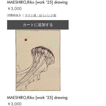
MAESHIRO,Riko [work '25] drawing
価格
￥3,000
消費税抜き
|
ヤマト便・ゆうパック他
カートに追加する
MAESHIRO,Riko [work '25] drawing
価格
￥3,000