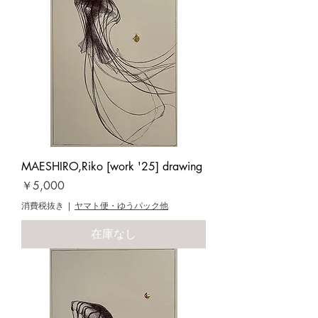
MAESHIRO,Riko [work '25] drawing
価格
￥5,000
消費税抜き
|
ヤマト便・ゆうパック他
在庫なし