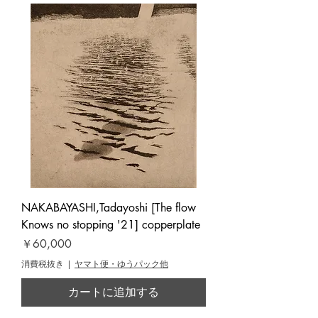
NAKABAYASHI,Tadayoshi [The flow
Knows no stopping '21] copperplate
価格
￥60,000
消費税抜き
|
ヤマト便・ゆうパック他
カートに追加する