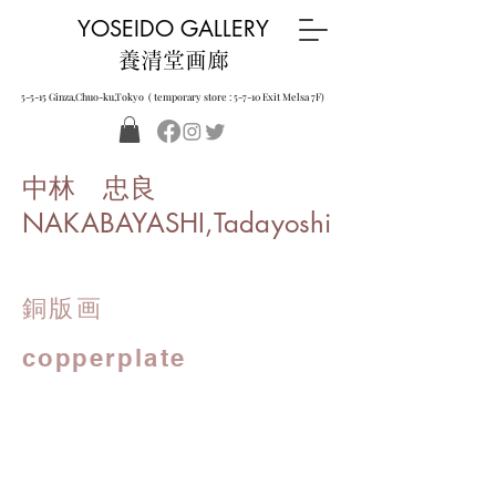
YOSEIDO GALLERY
養清堂画廊
5-5-15 Ginza,Chuo-ku,Tokyo ( temporary store : 5-7-10 Exit Melsa 7F)
中林 忠良
NAKABAYASHI,Tadayoshi
銅版画
copperplate