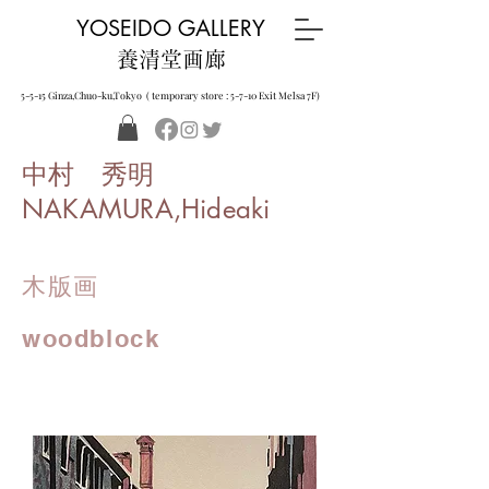
YOSEIDO GALLERY
養清堂画廊
5-5-15 Ginza,Chuo-ku,Tokyo ( temporary store : 5-7-10 Exit Melsa 7F)
中村 秀明
NAKAMURA,Hideaki
木版画
woodblock