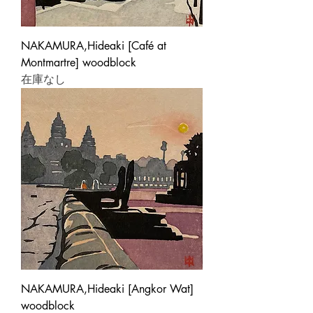
NAKAMURA,Hideaki [Café at
Montmartre] woodblock
在庫なし
NAKAMURA,Hideaki [Angkor Wat]
woodblock