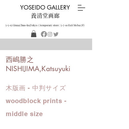
YOSEIDO GALLERY
養清堂画廊
5-5-15 Ginza,Chuo-ku,Tokyo ( temporary store : 5-7-10 Exit Melsa 7F)
西嶋勝之
NISHIJIMA,Katsuyuki
木版画 - 中判サイズ
woodblock prints -
middle size