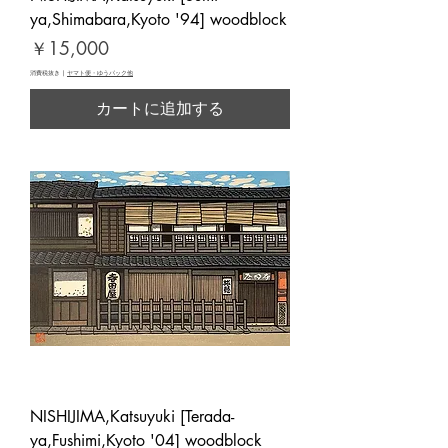
ya,Shimabara,Kyoto '94] woodblock
価格
￥15,000
消費税抜き
|
ヤマト便・ゆうパック他
カートに追加する
NISHIJIMA,Katsuyuki [Terada-
ya,Fushimi,Kyoto '04] woodblock