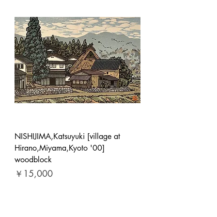
NISHIJIMA,Katsuyuki [village at
Hirano,Miyama,Kyoto '00]
woodblock
価格
￥15,000
消費税抜き
|
ヤマト便・ゆうパック他
カートに追加する