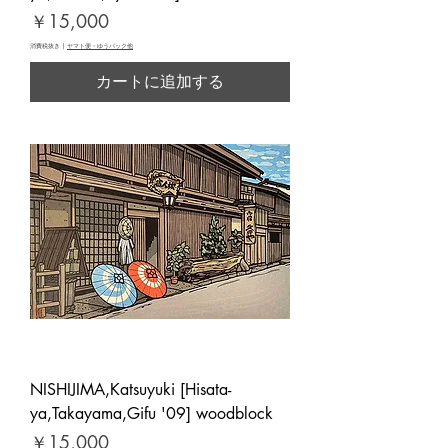
価格
￥15,000
消費税抜き
|
ヤマト便・ゆうパック他
カートに追加する
NISHIJIMA,Katsuyuki [Hisata-
ya,Takayama,Gifu '09] woodblock
価格
￥15,000