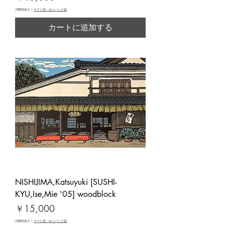
消費税抜き
|
ヤマト便・ゆうパック他
カートに追加する
NISHIJIMA,Katsuyuki [SUSHI-
KYU,Ise,Mie '05] woodblock
価格
￥15,000
消費税抜き
|
ヤマト便・ゆうパック他