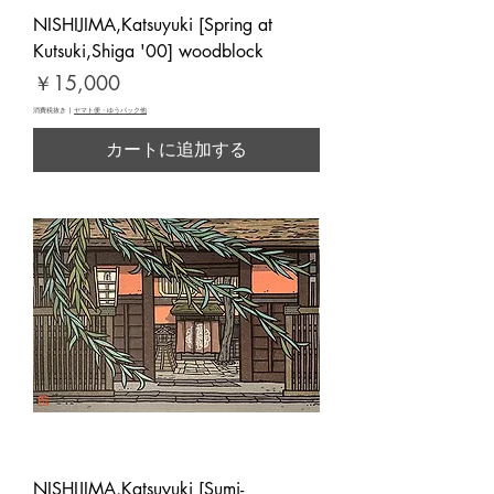
NISHIJIMA,Katsuyuki [Spring at
Kutsuki,Shiga '00] woodblock
価格
￥15,000
消費税抜き
|
ヤマト便・ゆうパック他
カートに追加する
NISHIJIMA,Katsuyuki [Sumi-