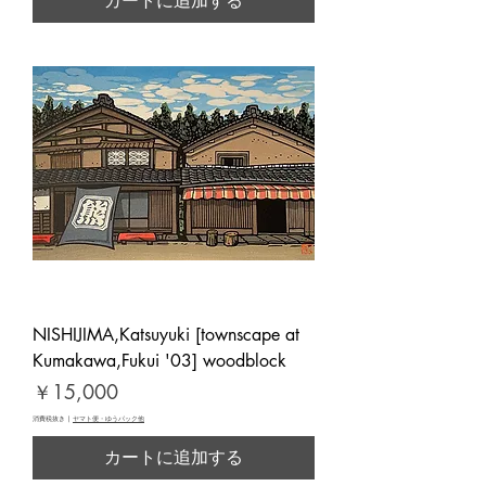
カートに追加する
NISHIJIMA,Katsuyuki [townscape at
Kumakawa,Fukui '03] woodblock
価格
￥15,000
消費税抜き
|
ヤマト便・ゆうパック他
カートに追加する