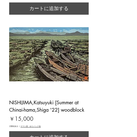
カートに追加する
NISHIJIMA,Katsuyuki [Summer at
Chinai-hama,Shiga '22] woodblock
価格
￥15,000
消費税抜き
|
ヤマト便・ゆうパック他