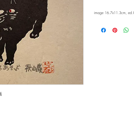
image 16.7x11.3cm, ed.
画