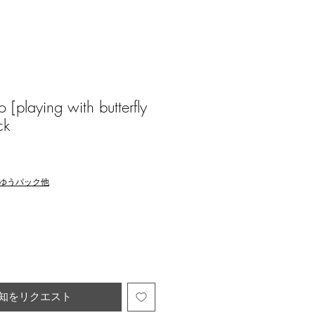
playing with butterfly
ck
ゆうパック他
知をリクエスト