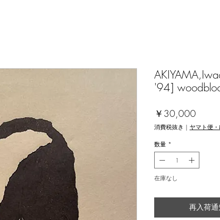
AKIYAMA,Iwao [
'94] woodblo
価
￥30,000
格
消費税抜き
|
ヤマト便・
数量
*
在庫なし
再入荷通