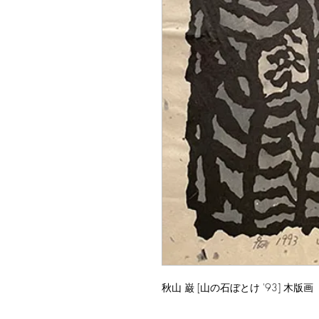
秋山 巌 [山の石ぼとけ '93] 木版画