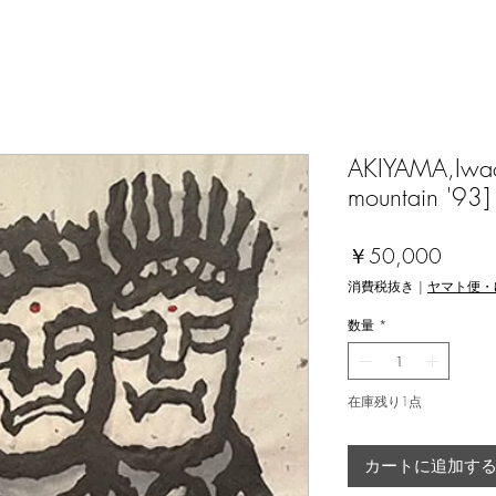
AKIYAMA,Iwao
mountain '93]
価
￥50,000
格
消費税抜き
|
ヤマト便・
数量
*
在庫残り1点
カートに追加す