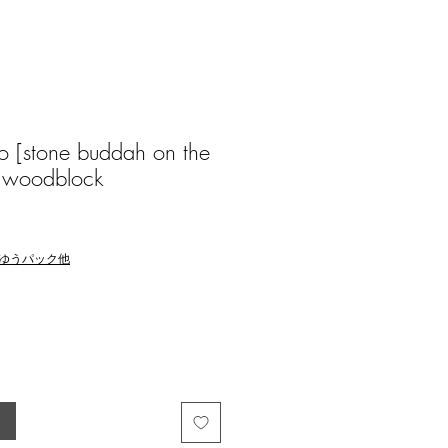
 [stone buddah on the
 woodblock
ゆうパック他
る