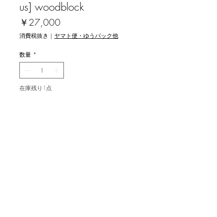
us] woodblock
価
￥27,000
格
消費税抜き
|
ヤマト便・ゆうパック他
数量
*
在庫残り1点
カートに追加する
青木鐵夫 [3人そろって] 木版画
image 38.5x24cm, ed.30