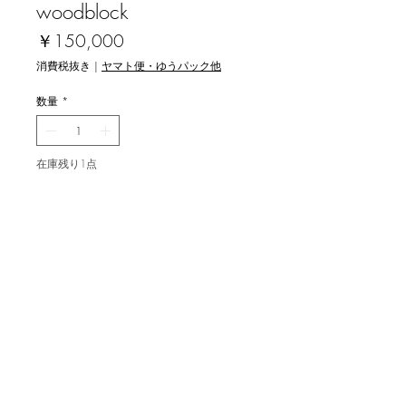
woodblock
価
￥150,000
格
消費税抜き
|
ヤマト便・ゆうパック他
数量
*
在庫残り1点
カートに追加する
畦地梅太郎 [山男 (2)] 木版画
image size 39x28.5cm , ed.185