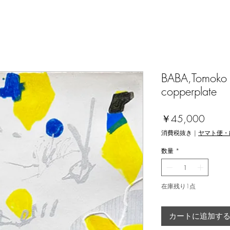
BABA,Tomoko [f
copperplate
価
￥45,000
格
消費税抜き
|
ヤマト便・
数量
*
在庫残り1点
カートに追加す