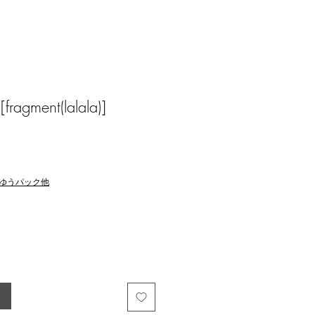
ragment(lalala)]
ゆうパック他
る