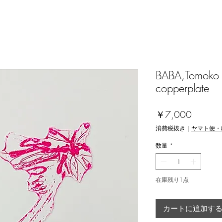
BABA,Tomoko [
copperplate
価
￥7,000
格
消費税抜き
|
ヤマト便・
数量
*
在庫残り1点
カートに追加す