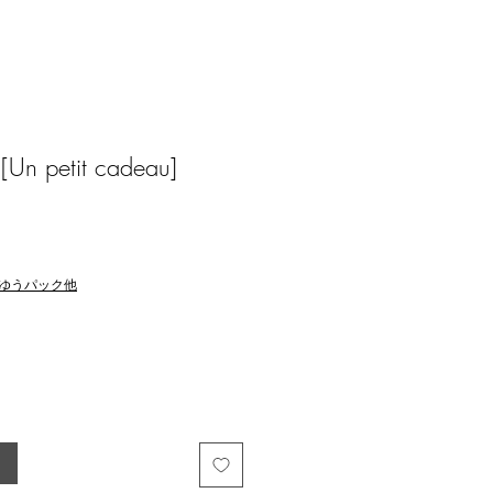
Un petit cadeau]
ゆうパック他
る