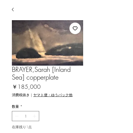
BRAYER,Sarah [Inland
Sea] copperplate
価
￥185,000
格
消費税抜き
|
ヤマト便・ゆうパック他
数量
*
在庫残り1点