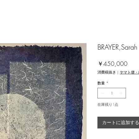
BRAYER,Sarah 
価
￥450,000
格
消費税抜き
|
ヤマト便・
数量
*
在庫残り1点
カートに追加す