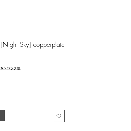
[Night Sky] copperplate
ゆうパック他
る