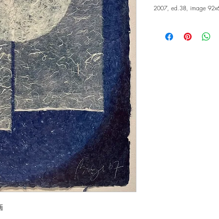
2007, ed.38, image 92
画