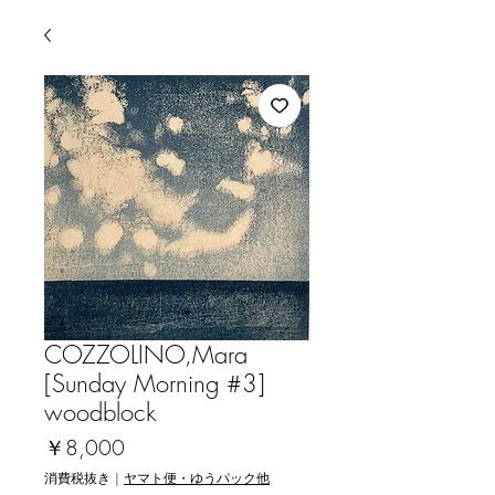
COZZOLINO,Mara
[Sunday Morning #3]
woodblock
価
￥8,000
格
消費税抜き
|
ヤマト便・ゆうパック他