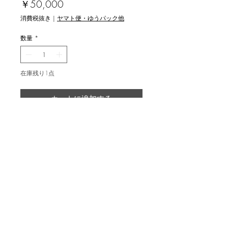
価
￥50,000
格
消費税抜き
|
ヤマト便・ゆうパック他
数量
*
在庫残り1点
カートに追加する
海老塚耕一 [断片集-小屋の隅の埃か
ら] 銅版画
ed.20, image 23.5x21.5cm