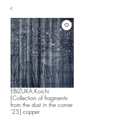
EBIZUKA,Koichi
[Collection of fragments-
from the dust in the corner
'25] copper