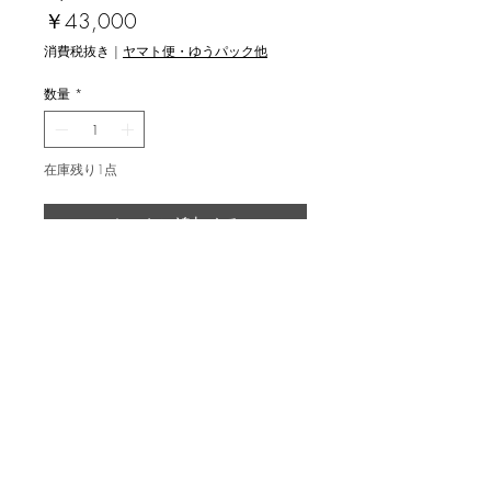
価
￥43,000
格
消費税抜き
|
ヤマト便・ゆうパック他
数量
*
在庫残り1点
カートに追加する
海老塚耕一 [水、形態を失う瞬間 ４
月１日早朝 '23] 銅版画
drypoint, ed.20, image 22.5x19.8cm