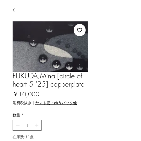
FUKUDA,Mina [circle of
heart 5 '25] copperplate
価
￥10,000
格
消費税抜き
|
ヤマト便・ゆうパック他
数量
*
在庫残り1点