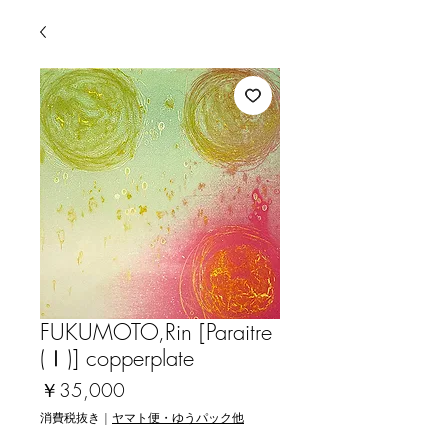
FUKUMOTO,Rin [Paraitre
(Ⅰ)] copperplate
価
￥35,000
格
消費税抜き
|
ヤマト便・ゆうパック他