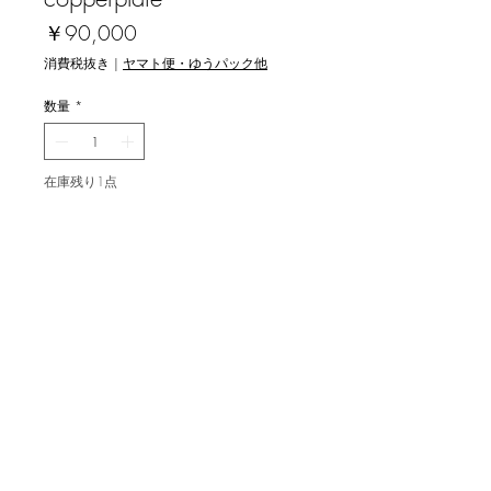
価
￥90,000
格
消費税抜き
|
ヤマト便・ゆうパック他
数量
*
在庫残り1点
カートに追加する
二見彰一 [透る風] 銅版画
image 23x38cm, ed.35