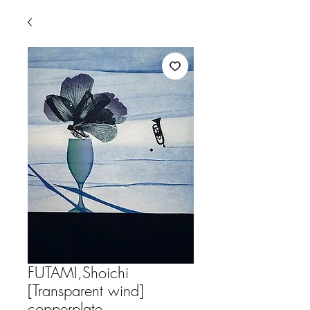
FUTAMI,Shoichi
[Transparent wind]
copperplate