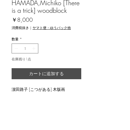
HAMADA,Michiko [There
is a trick] woodblock
価
￥8,000
格
消費税抜き
|
ヤマト便・ゆうパック他
数量
*
在庫残り1点
カートに追加する
濵田路子 [こつがある] 木版画
image size 15x10cm, ed.10