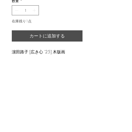
数量
*
在庫残り1点
カートに追加する
濵田路子 [広き心 '25] 木版画
image size 16x16cm, ed.20
返品・返金ポリシー
輸送時の破損等が生じた場合には、返
商品の配送について
品に応じます。
国内外に発送を致します。