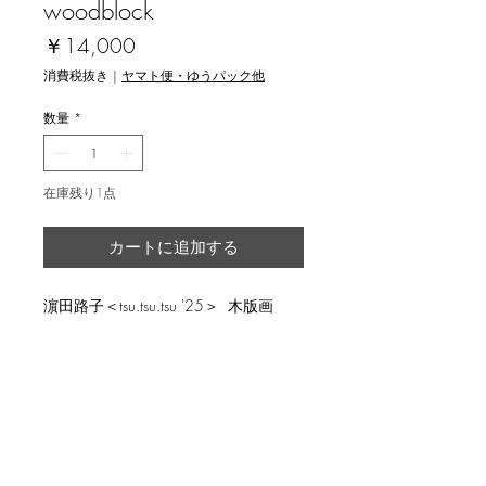
woodblock
価
￥14,000
格
消費税抜き
|
ヤマト便・ゆうパック他
数量
*
在庫残り1点
カートに追加する
濵田路子＜tsu.tsu.tsu '25＞ 木版画
image size 30x22.5cm, ed.20
返品・返金ポリシー