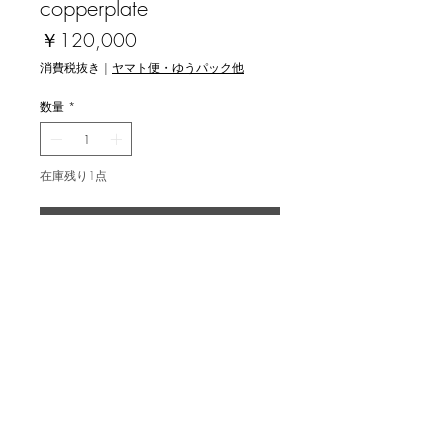
copperplate
価
￥120,000
格
消費税抜き
|
ヤマト便・ゆうパック他
数量
*
在庫残り1点
カートに追加する
浜西勝則 [Cosmos Field '22]
copperplate 銅版画
image 60x44.9cm, ed.50