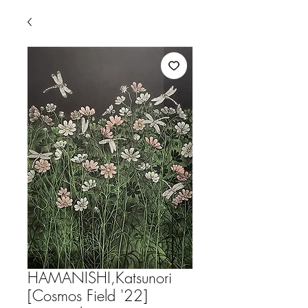
HAMANISHI,Katsunori
[Cosmos Field '22]