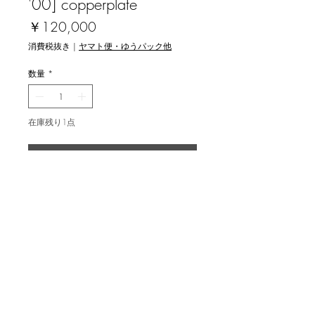
'00] copperplate
価
￥120,000
格
消費税抜き
|
ヤマト便・ゆうパック他
数量
*
在庫残り1点
カートに追加する
浜西勝則 [Division-work No.91 '00] 銅
版画
image 60x45cm ed.50