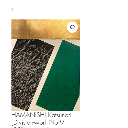
HAMANISHI,Katsunori
[Division-work No.91