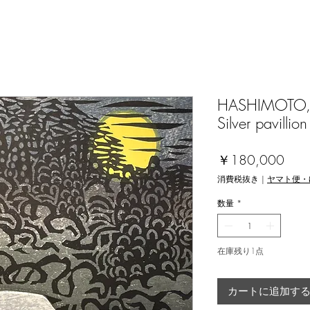
HASHIMOTO,Ok
Silver pavilli
価
￥180,000
格
消費税抜き
|
ヤマト便・
数量
*
在庫残り1点
カートに追加す