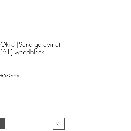
iie [Sand garden at
on ‘61] woodblock
ゆうパック他
る