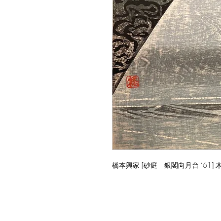
橋本興家 [砂庭 銀閣向月台 ‘61] 