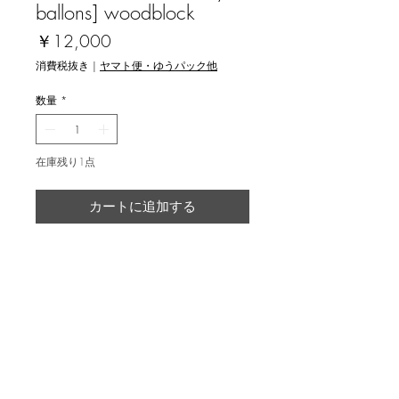
ballons] woodblock
価
￥12,000
格
消費税抜き
|
ヤマト便・ゆうパック他
数量
*
在庫残り1点
カートに追加する
広瀬孝志 [Many ballons] 木版画
返品・返金ポリシー
輸送時の破損等が生じた場合には、返
商品の配送について
品に応じます。
国内外に発送を致します。
image 20.5x14cm, ed.12