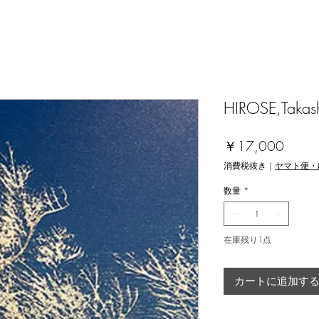
HIROSE,Takash
価
￥17,000
格
消費税抜き
|
ヤマト便・
数量
*
在庫残り1点
カートに追加す