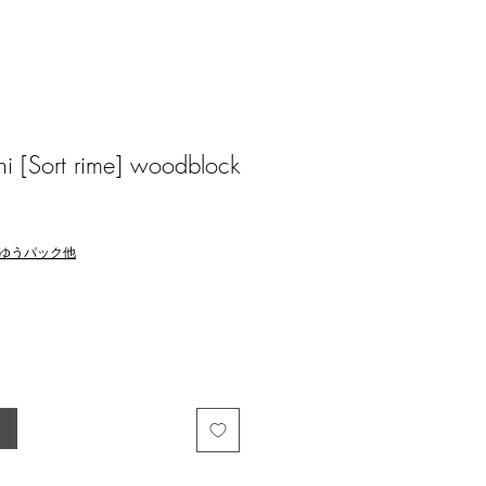
i [Sort rime] woodblock
ゆうパック他
る