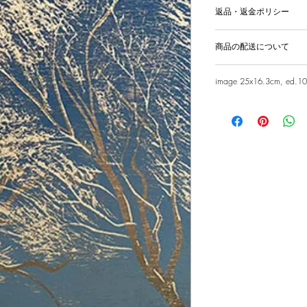
返品・返金ポリシー
輸送時の破損等が生
商品の配送について
国内外に発送を致
image 25x16.3cm, ed.10