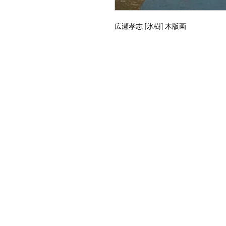
広瀬孝志 [氷樹] 木版画