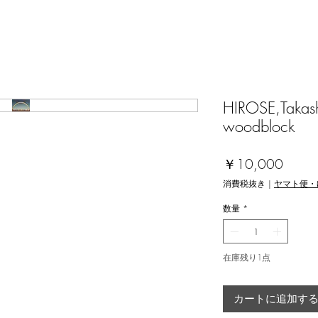
HIROSE,Takash
woodblock
価
￥10,000
格
消費税抜き
|
ヤマト便・
数量
*
在庫残り1点
カートに追加す