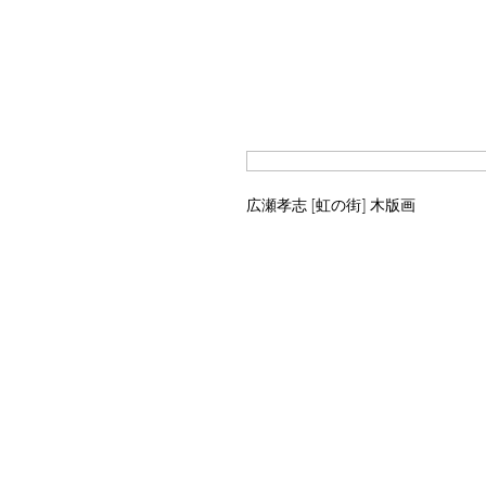
広瀬孝志 [虹の街] 木版画