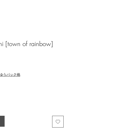
i [town of rainbow]
ゆうパック他
る