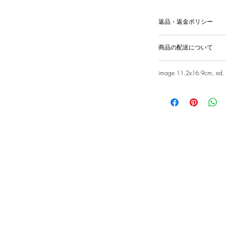
返品・返金ポリシー
輸送時の破損等が生
商品の配送について
国内外に発送を致
image 11.2x16.9cm, ed.