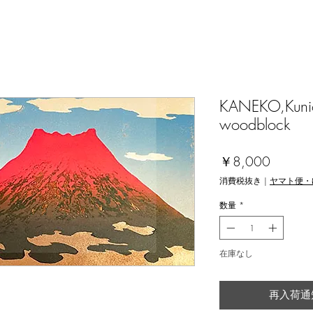
KANEKO,Kunio
woodblock
価
￥8,000
格
消費税抜き
|
ヤマト便・
数量
*
在庫なし
再入荷通