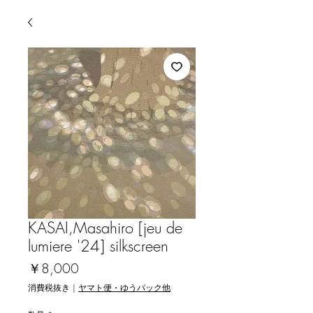
KASAI,Masahiro [jeu de
lumiere '24] silkscreen
価
￥8,000
格
消費税抜き
|
ヤマト便・ゆうパック他