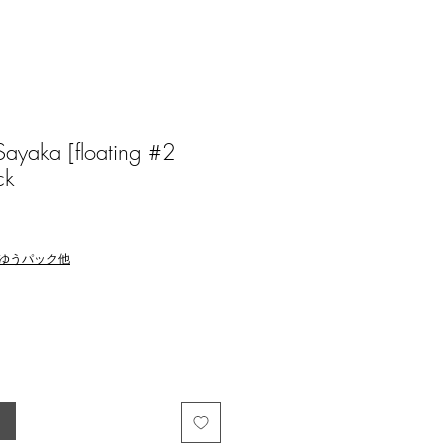
aka [floating #2
ck
ゆうパック他
る