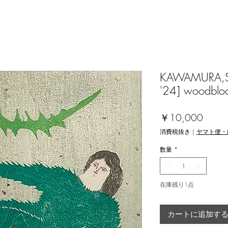
KAWAMURA,Say
'24] woodblo
価
￥10,000
格
消費税抜き
|
ヤマト便・
数量
*
在庫残り1点
カートに追加す