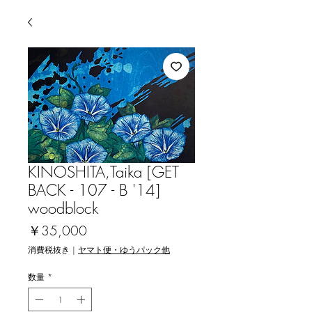
KINOSHITA,Taika [GET
BACK - 107 - B '14]
woodblock
価
￥35,000
格
消費税抜き
|
ヤマト便・ゆうパック他
数量
*