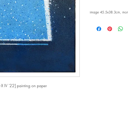
image 45.5x38.3cm, mo
 IV '22] painting on paper