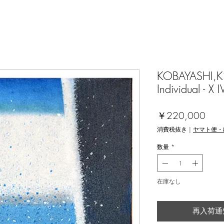
KOBAYASHI,Ki
Individual - X 
価
￥220,000
格
消費税抜き
|
ヤマト便・
数量
*
在庫なし
再入荷通