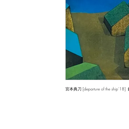
宮本典刀 [departure of the ship`1