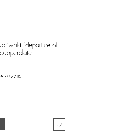
iwaki [departure of
 copperplate
ゆうパック他
る