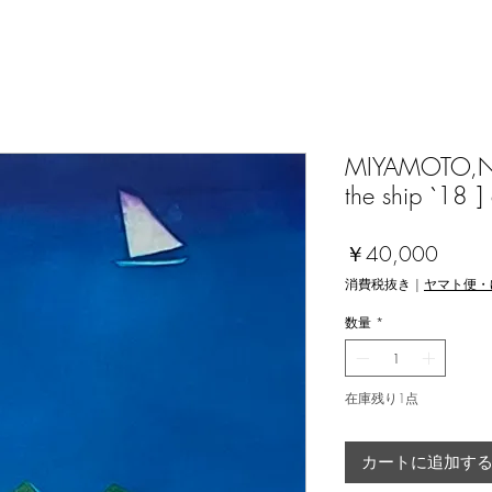
MIYAMOTO,Nor
the ship `18 ]
価
￥40,000
格
消費税抜き
|
ヤマト便・
数量
*
在庫残り1点
カートに追加す