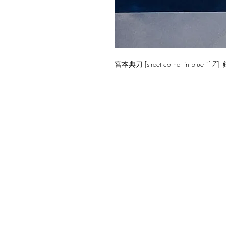
宮本典刀 [street corner in blue `1