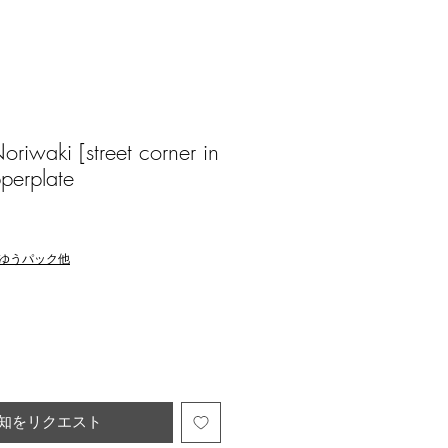
waki [street corner in
perplate
ゆうパック他
知をリクエスト