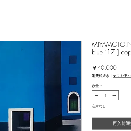
MIYAMOTO,Nori
blue `17 ] cop
価
￥40,000
格
消費税抜き
|
ヤマト便・
数量
*
在庫なし
再入荷通