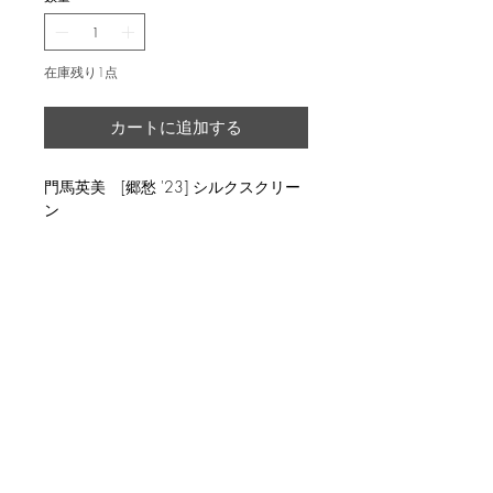
在庫残り1点
カートに追加する
門馬英美 [郷愁 '23] シルクスクリー
ン
返品・返金ポリシー
輸送時の破損等が生じた場合には、返
商品の配送について
品に応じます。
国内外に発送を致します。
image size 34x34cm, ed.6