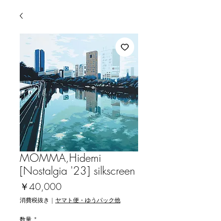
MOMMA,Hidemi
[Nostalgia '23] silkscreen
価
￥40,000
格
消費税抜き
|
ヤマト便・ゆうパック他
数量
*