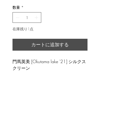
数量
*
在庫残り1点
カートに追加する
門馬英美 [Okutama lake '21] シルクス
クリーン
返品・返金ポリシー
輸送時の破損等が生じた場合には、返
商品の配送について
品に応じます。
国内外に発送を致します。
image 34x34cm ed.11