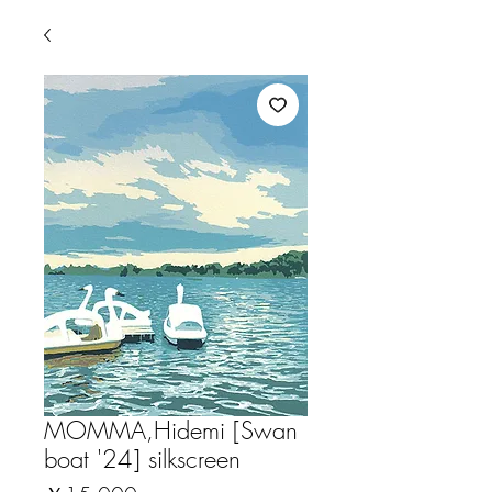
MOMMA,Hidemi [Swan
boat '24] silkscreen