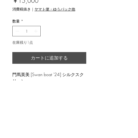
価
￥15,000
格
消費税抜き
|
ヤマト便・ゆうパック他
数量
*
在庫残り1点
カートに追加する
門馬英美 [Swan boat '24] シルクスク
リーン
返品・返金ポリシー
輸送時の破損等が生じた場合には、返
商品の配送について
品に応じます。
国内外に発送を致します。
image 22x17cm, ed.8