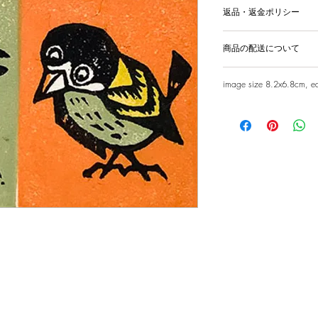
返品・返金ポリシー
輸送時の破損等が生
商品の配送について
国内外に発送を致
image size 8.2x6.8cm, e