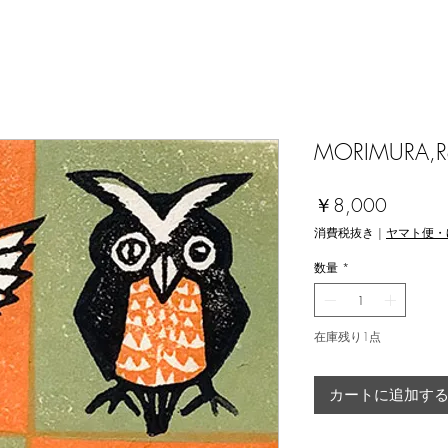
MORIMURA,Ray
価
￥8,000
格
消費税抜き
|
ヤマト便・
数量
*
在庫残り1点
カートに追加す