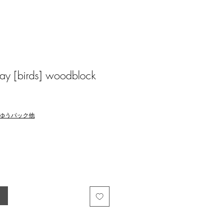
 [birds] woodblock
ゆうパック他
る