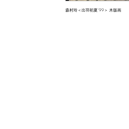
森村玲＜出羽初夏`99＞ 木版画