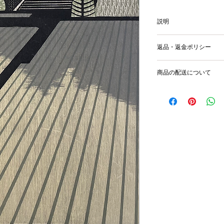
説明
image size 45x30cm,
返品・返金ポリシー
輸送時の破損等が生
商品の配送について
国内外に発送を致