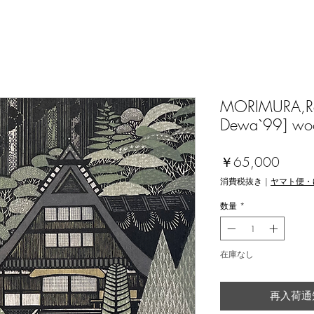
MORIMURA,Ray
Dewa`99] wo
価
￥65,000
格
消費税抜き
|
ヤマト便・
数量
*
在庫なし
再入荷通