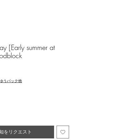
 [Early summer at
odblock
ゆうパック他
知をリクエスト