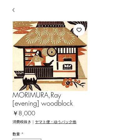
MORIMURA,Ray
[evening] woodblock
価
￥8,000
格
消費税抜き
|
ヤマト便・ゆうパック他
数量
*