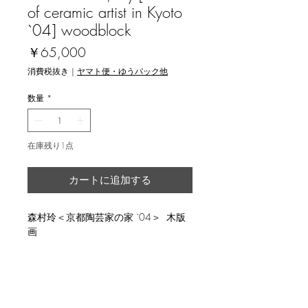
of ceramic artist in Kyoto
`04] woodblock
価
￥65,000
格
消費税抜き
|
ヤマト便・ゆうパック他
数量
*
在庫残り1点
カートに追加する
森村玲＜京都陶芸家の家 `04＞ 木版
画
説明