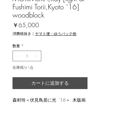
Fushimi Torii,Kyoto `16]
woodblock
価
￥65,000
格
消費税抜き
|
ヤマト便・ゆうパック他
数量
*
在庫残り1点
カートに追加する
森村玲＜伏見鳥居に光 `16＞ 木版画
説明