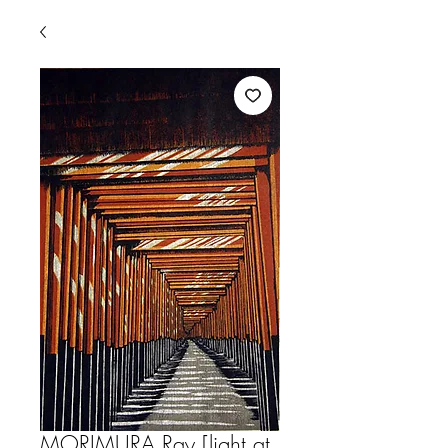
MORIMURA,Ray [light at