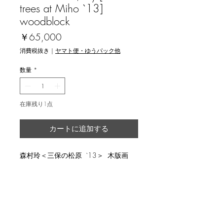
trees at Miho `13]
woodblock
価
￥65,000
格
消費税抜き
|
ヤマト便・ゆうパック他
数量
*
在庫残り1点
カートに追加する
森村玲＜三保の松原 `13＞ 木版画
説明