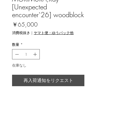
[Unexpected
encounter`26] woodblock
価
￥65,000
格
消費税抜き
|
ヤマト便・ゆうパック他
数量
*
在庫なし
再入荷通知をリクエスト
森村玲 [邂逅 '26] 木版画
返品・返金ポリシー
輸送時の破損等が生じた場合には、返
商品の配送について
品に応じます。