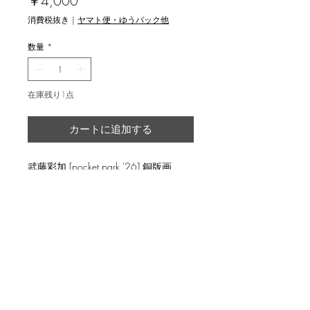
価
￥4,000
格
消費税抜き
|
ヤマト便・ゆうパック他
数量
*
在庫残り1点
カートに追加する
武藤彩加 [pocket park '26] 銅版画
返品・返金ポリシー
輸送時の破損等が生じた場合には、返
商品の配送について
品に応じます。
国内外に発送を致します。
ed.20, image 10x7.5cm