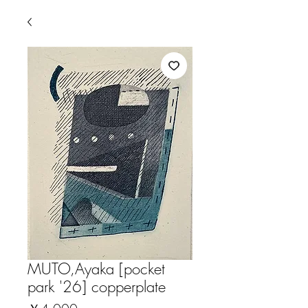
MUTO,Ayaka [pocket
park '26] copperplate