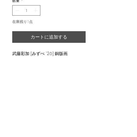
数量
*
在庫残り1点
カートに追加する
武藤彩加 [みずべ '26] 銅版画
返品・返金ポリシー
輸送時の破損等が生じた場合には、返
商品の配送について
品に応じます。
国内外に発送を致します。
ed.20, image 10x10cm