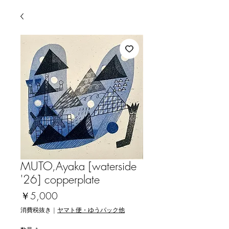
MUTO,Ayaka [waterside
'26] copperplate
価
￥5,000
格
消費税抜き
|
ヤマト便・ゆうパック他