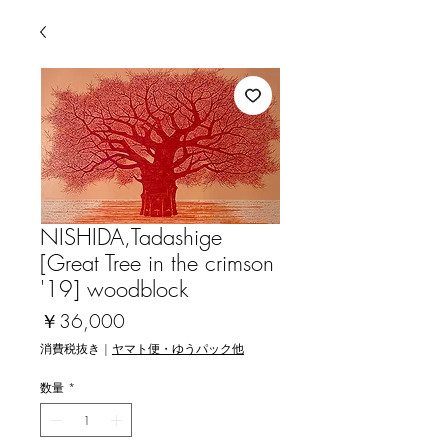
NISHIDA,Tadashige
[Great Tree in the crimson
'19] woodblock
価
￥36,000
格
消費税抜き
|
ヤマト便・ゆうパック他
数量
*